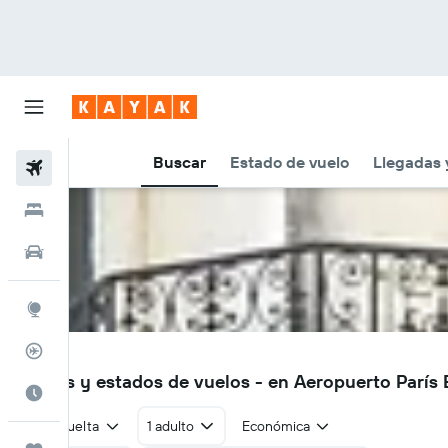
Buscar
Estado de vuelo
Llegadas 
Vuelos
Hoteles
Autos
Explore
Rastreador
BVA
Vuelos y estados de vuelos - en Aeropuerto París 
Cuándo ir
Ida y vuelta
1 adulto
Económica