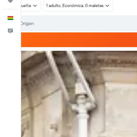
Trips
Ida y vuelta
1 adulto, Económica, 0 maletas
Español
Comentarios