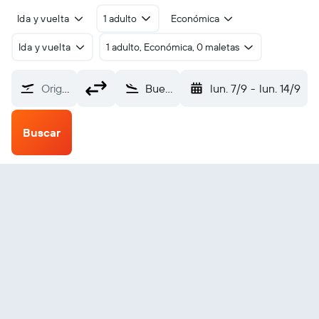
Ida y vuelta
1 adulto
Económica
Ida y vuelta
1 adulto, Económica, 0 maletas
Origen
Buenos Aires Internacional Ministro Pistarini (EZE)
lun. 7/9
-
lun. 14/9
Buscar