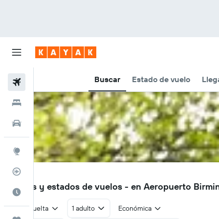
Buscar
Estado de vuelo
Lleg
Vuelos
Hoteles
Autos
Explore
Rastreador
BHX
Vuelos y estados de vuelos - en Aeropuerto Bir
Cuándo ir
Ida y vuelta
1 adulto
Económica