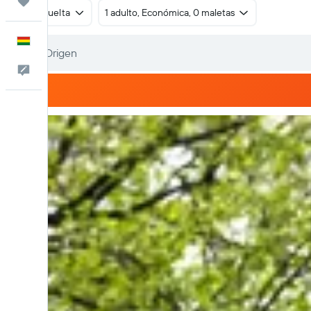
Trips
Ida y vuelta
1 adulto, Económica, 0 maletas
Español
Comentarios