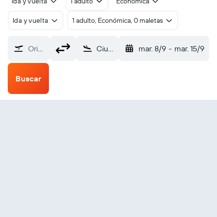
Ida y vuelta
1 adulto
Económica
Ida y vuelta
1 adulto, Económica, 0 maletas
Origen
Ciudad Juárez Abraham Gonzalez (CJS)
mar. 8/9
-
mar. 15/9
Buscar