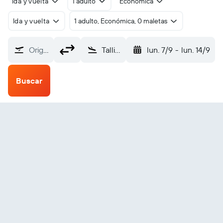
Ida y vuelta
1 adulto
Económica
Ida y vuelta
1 adulto, Económica, 0 maletas
Origen
Tallin (TLL)
lun. 7/9
-
lun. 14/9
Buscar