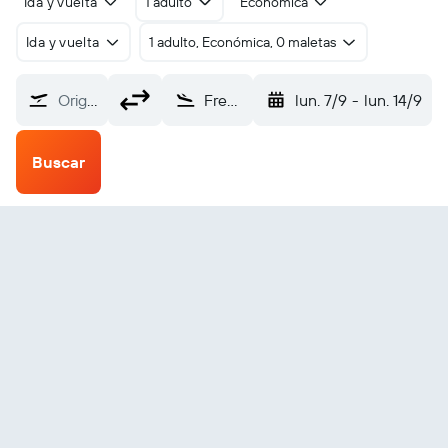
Ida y vuelta
1 adulto
Económica
Ida y vuelta
1 adulto, Económica, 0 maletas
Origen
Fresno Airterminal (FAT)
lun. 7/9
-
lun. 14/9
Buscar