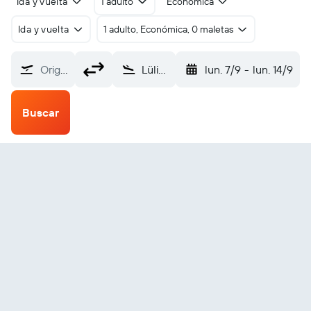
Ida y vuelta
1 adulto
Económica
Ida y vuelta
1 adulto, Económica, 0 maletas
Origen
Lüliang (LLV)
lun. 7/9
-
lun. 14/9
Buscar