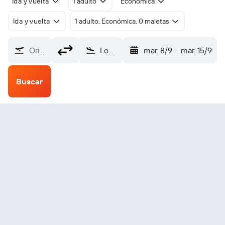
Ida y vuelta
1 adulto
Económica
Ida y vuelta
1 adulto, Económica, 0 maletas
Origen
Long Beach Municipal (LGB)
mar. 8/9
-
mar. 15/9
Buscar