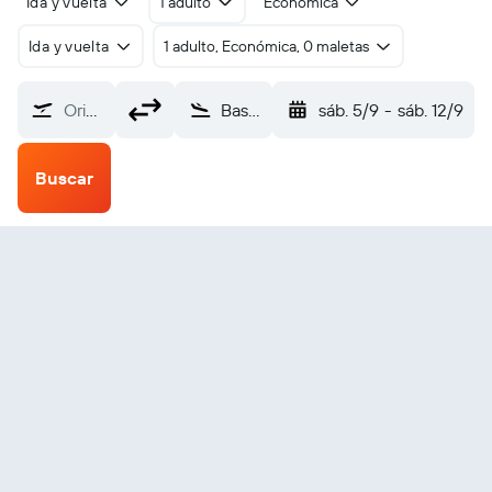
Ida y vuelta
1 adulto
Económica
Ida y vuelta
1 adulto, Económica, 0 maletas
Origen
Bastia Poretta (BIA)
sáb. 5/9
-
sáb. 12/9
Buscar