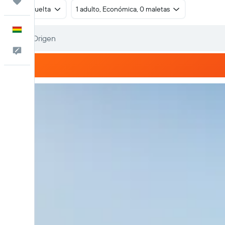
Trips
Ida y vuelta
1 adulto, Económica, 0 maletas
Español
Comentarios