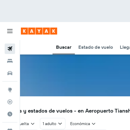
Buscar
Estado de vuelo
Lleg
Vuelos
Hoteles
Autos
Explore
Rastreador
THQ
Vuelos y estados de vuelos - en Aeropuerto Tians
Cuándo ir
Ida y vuelta
1 adulto
Económica