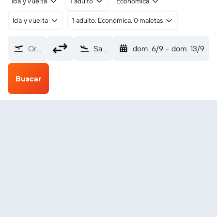
Ida y vuelta
1 adulto
Económica
Ida y vuelta
1 adulto, Económica, 0 maletas
Origen
Saravena (RVE)
dom. 6/9
-
dom. 13/9
Buscar