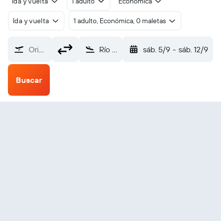
Ida y vuelta
1 adulto
Económica
Ida y vuelta
1 adulto, Económica, 0 maletas
Origen
Río Gallegos Intl (RGL)
sáb. 5/9
-
sáb. 12/9
Buscar