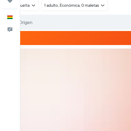
Trips
Ida y vuelta
1 adulto, Económica, 0 maletas
Español
Comentarios