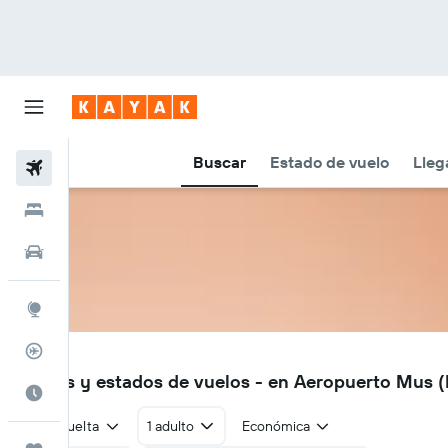
Buscar
Estado de vuelo
Lleg
Vuelos
Hoteles
Autos
Explore
Rastreador
MSR
Vuelos y estados de vuelos - en Aeropuerto Mus 
Cuándo ir
Ida y vuelta
1 adulto
Económica