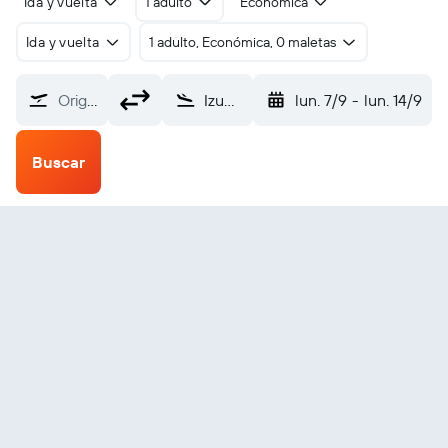
Ida y vuelta
1 adulto
Económica
Ida y vuelta
1 adulto, Económica, 0 maletas
Origen
Izumo (IZO)
lun. 7/9
-
lun. 14/9
Buscar