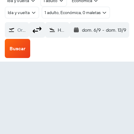
Ida y vuelta
1 adulto
Económica
Ida y vuelta
1 adulto, Económica, 0 maletas
Origen
Hoedspruit (HDS)
dom. 6/9
-
dom. 13/9
Buscar