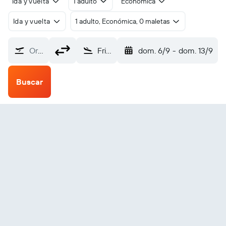
Ida y vuelta
1 adulto
Económica
Ida y vuelta
1 adulto, Económica, 0 maletas
Origen
Friedrichshafen (FDH)
dom. 6/9
-
dom. 13/9
Buscar