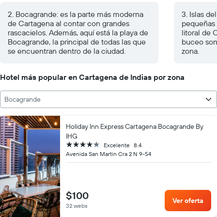
2. Bocagrande: es la parte más moderna
3. Islas de
de Cartagena al contar con grandes
pequeñas i
rascacielos. Además, aquí está la playa de
litoral de
Bocagrande, la principal de todas las que
buceo son 
se encuentran dentro de la ciudad.
zona.
Hotel más popular en Cartagena de Indias por zona
Bocagrande
Holiday Inn Express Cartagena Bocagrande By
IHG
4 estrellas
Excelente
8.4
Avenida San Martin Cra 2 N 9-54
$100
Ver oferta
32 webs