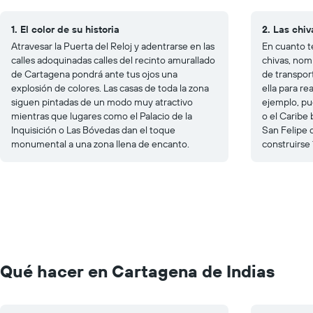
1. El color de su historia
2. Las chiv
Atravesar la Puerta del Reloj y adentrarse en las
En cuanto t
calles adoquinadas calles del recinto amurallado
chivas, nom
de Cartagena pondrá ante tus ojos una
de transpor
explosión de colores. Las casas de toda la zona
ella para re
siguen pintadas de un modo muy atractivo
ejemplo, pu
mientras que lugares como el Palacio de la
o el Caribe 
Inquisición o Las Bóvedas dan el toque
San Felipe 
monumental a una zona llena de encanto.
construirse
Qué hacer en Cartagena de Indias