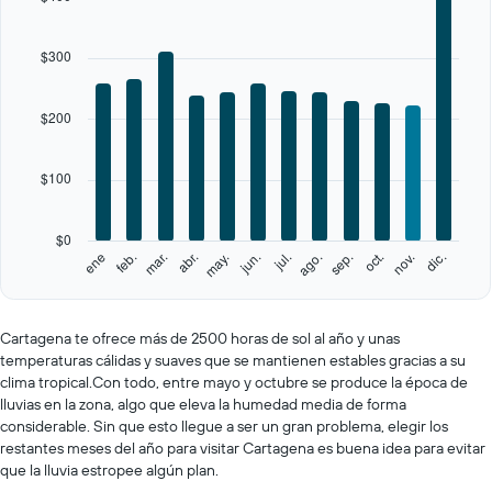
has
1
X
$300
axis
displaying
categories.
$200
Range:
12
categories.
$100
The
chart
has
$0
1
feb.
may.
ago.
nov.
ene
abr.
jul.
oct.
mar.
jun.
sep.
dic.
Y
End
of
axis
interactive
displaying
chart
values.
Cartagena te ofrece más de 2500 horas de sol al año y unas
Range:
temperaturas cálidas y suaves que se mantienen estables gracias a su
0
clima tropical.Con todo, entre mayo y octubre se produce la época de
to
lluvias en la zona, algo que eleva la humedad media de forma
500.
considerable. Sin que esto llegue a ser un gran problema, elegir los
restantes meses del año para visitar Cartagena es buena idea para evitar
que la lluvia estropee algún plan.