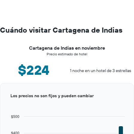
Cuándo visitar Cartagena de Indias
Cartagena de Indias en noviembre
Precio estimado de hotel
$224
1 noche en un hotel de 3 estrellas
Bar
Chart
Los precios no son fijos y pueden cambiar
graphic.
chart
with
12
bars.
$500
The
chart
$400