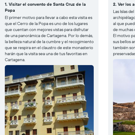
1. Visitar el convento de Santa Cruz de la
2. Ver los 
Popa
Las Islas d
El primer motivo para llevar a cabo esta visita es
archipiélag
que el Cerro de la Popa es uno de los lugares
al que pued
que cuentan con mejores vistas para disfrutar
de muchas de
de una panorámica de Cartagena. Por lo demás,
El motivo pa
la belleza natural de la cumbre y el recogimiento
sus bellos a
que se respira en el claustro de este monasterio
también son
harán que la visita sea una de tus favoritas en
preservadas
Cartagena.