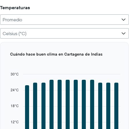
Temperaturas
Promedio
Celsius (°C)
Bar
Chart
Cuándo hace buen clima en Cartagena de Indias
graphic.
chart
with
12
bars.
30°C
The
chart
24°C
has
1
X
18°C
axis
displaying
categories.
12°C
Range: