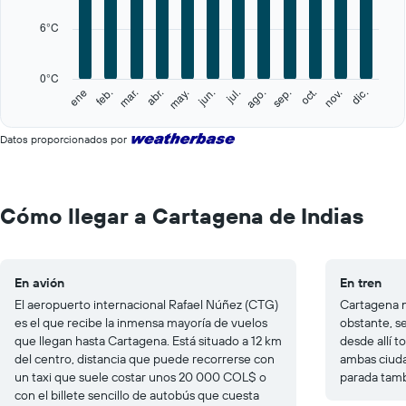
12
categories.
6°C
The
chart
has
0°C
1
feb.
may.
ago.
nov.
ene
abr.
jul.
oct.
mar.
jun.
sep.
dic.
Y
End
of
axis
interactive
displaying
Datos proporcionados por
chart
values.
Range:
0
to
Cómo llegar a Cartagena de Indias
30.
En avión
En tren
El aeropuerto internacional Rafael Núñez (CTG)
Cartagena n
es el que recibe la inmensa mayoría de vuelos
obstante, s
que llegan hasta Cartagena. Está situado a 12 km
desde allí 
del centro, distancia que puede recorrerse con
ambas ciuda
un taxi que suele costar unos 20 000 COL$ o
parada tamb
con el billete sencillo de autobús que cuesta