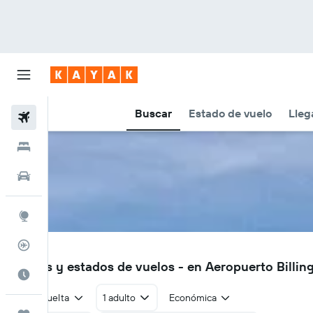
Buscar
Estado de vuelo
Lleg
Vuelos
Hoteles
Autos
Explore
Rastreador
BIL
Vuelos y estados de vuelos - en Aeropuerto Billing
Cuándo ir
Ida y vuelta
1 adulto
Económica