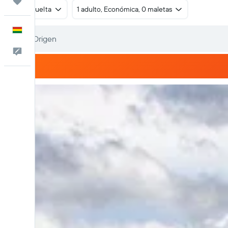
Trips
Ida y vuelta
1 adulto, Económica, 0 maletas
Español
Comentarios