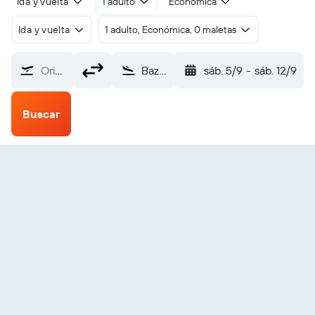
Ida y vuelta
1 adulto
Económica
Ida y vuelta
1 adulto, Económica, 0 maletas
Origen
Bazhong Enyang (BZX)
sáb. 5/9
-
sáb. 12/9
Buscar