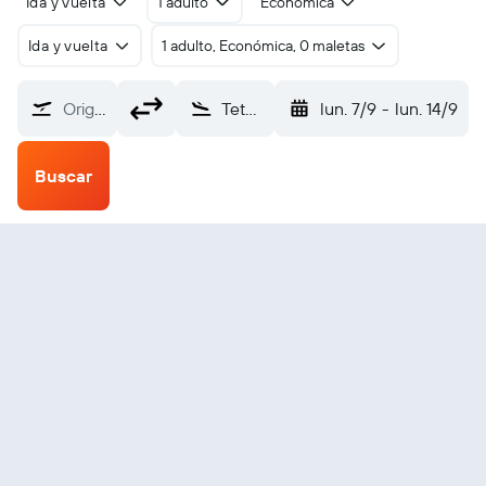
Ida y vuelta
1 adulto
Económica
Ida y vuelta
1 adulto, Económica, 0 maletas
Origen
Tete-a-La Baleine (ZTB)
lun. 7/9
-
lun. 14/9
Buscar