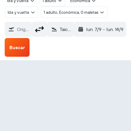
Ida y vuelta
1 adulto
Económica
Ida y vuelta
1 adulto, Económica, 0 maletas
Origen
Taichung ChingChuanKang (RMQ)
lun. 7/9
-
lun. 14/9
Buscar