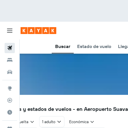
Buscar
Estado de vuelo
Lleg
Vuelos
Hoteles
Autos
Explore
Rastreador
VAO
Vuelos y estados de vuelos - en Aeropuerto Suava
Cuándo ir
Ida y vuelta
1 adulto
Económica