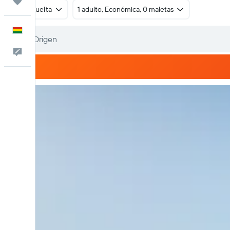
Trips
Ida y vuelta
1 adulto, Económica, 0 maletas
Español
Comentarios