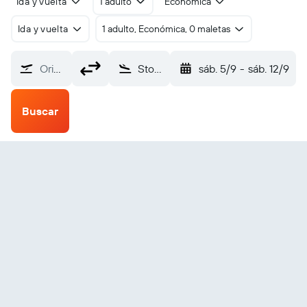
Ida y vuelta
1 adulto
Económica
Ida y vuelta
1 adulto, Económica, 0 maletas
Origen
Stornoway (SYY)
sáb. 5/9
-
sáb. 12/9
Buscar