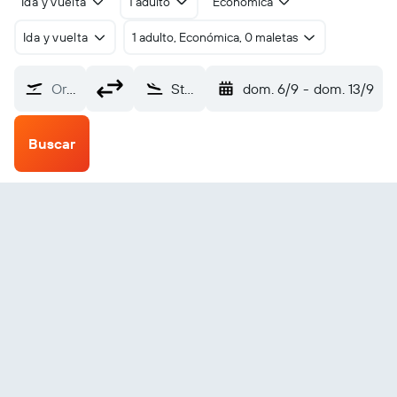
Ida y vuelta
1 adulto
Económica
Ida y vuelta
1 adulto, Económica, 0 maletas
Origen
Stephenville (YJT)
dom. 6/9
-
dom. 13/9
Buscar