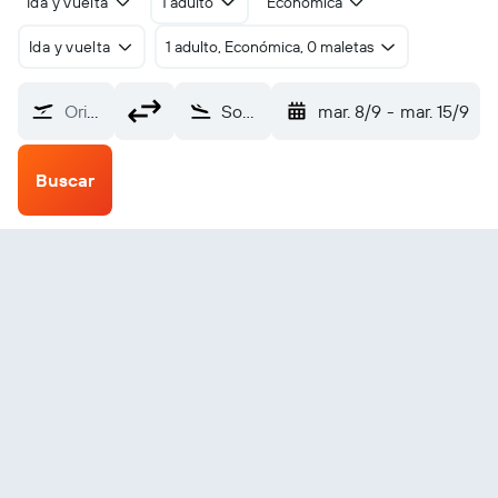
Ida y vuelta
1 adulto
Económica
Ida y vuelta
1 adulto, Económica, 0 maletas
Origen
South Indian Lake (XSI)
mar. 8/9
-
mar. 15/9
Buscar