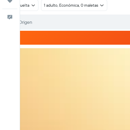
Trips
Ida y vuelta
1 adulto, Económica, 0 maletas
Comentarios