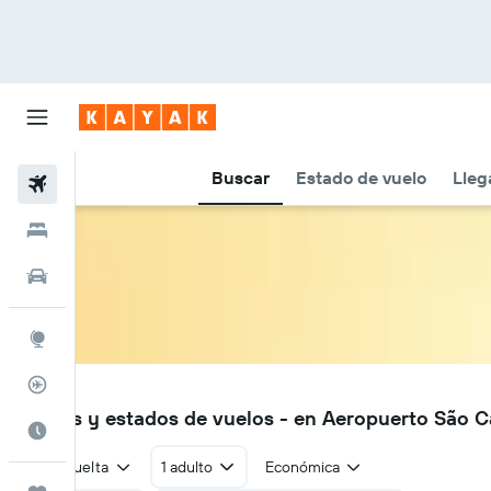
Buscar
Estado de vuelo
Lleg
Vuelos
Hoteles
Autos
Explore
Rastreador
QSC
Vuelos y estados de vuelos - en Aeropuerto São C
Cuándo ir
Ida y vuelta
1 adulto
Económica