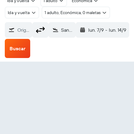
Ida y vuelta
1 adulto
Económica
Ida y vuelta
1 adulto, Económica, 0 maletas
Origen
Santa Isabel (SSG)
lun. 7/9
-
lun. 14/9
Buscar