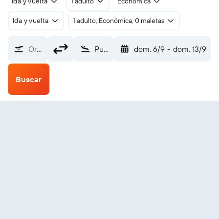
Ida y vuelta
1 adulto
Económica
Ida y vuelta
1 adulto, Económica, 0 maletas
Origen
Puerto Princesa (PPS)
dom. 6/9
-
dom. 13/9
Buscar