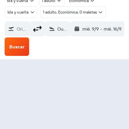
Ida y vuelta
1 adulto
Económica
Ida y vuelta
1 adulto, Económica, 0 maletas
Origen
Ouessant (OUI)
mié. 9/9
-
mié. 16/9
Buscar