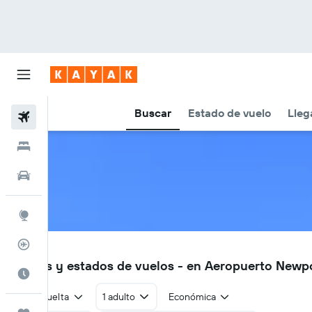
Buscar
Estado de vuelo
Lleg
Vuelos
Hoteles
Autos
Explore
Rastreador
PHF
Vuelos y estados de vuelos - en Aeropuerto Newpo
Cuándo ir
Ida y vuelta
1 adulto
Económica