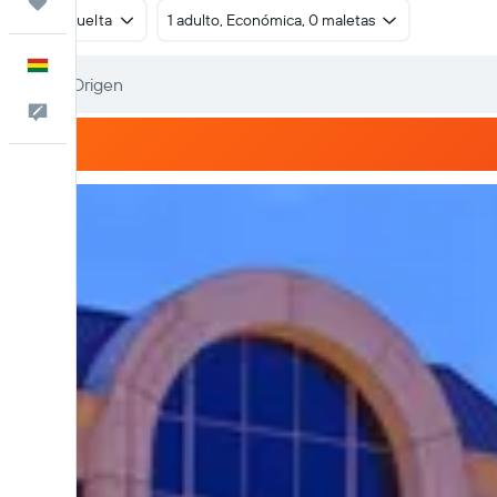
Trips
Ida y vuelta
1 adulto, Económica, 0 maletas
Español
Comentarios