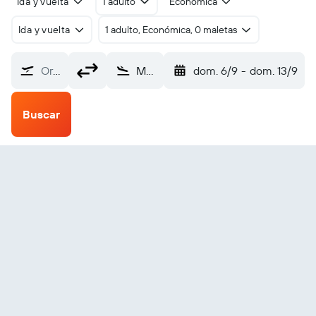
Ida y vuelta
1 adulto
Económica
Ida y vuelta
1 adulto, Económica, 0 maletas
Origen
Malindi (MYD)
dom. 6/9
-
dom. 13/9
Buscar