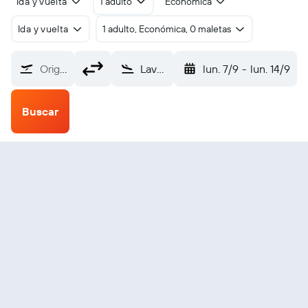
Ida y vuelta
1 adulto
Económica
Ida y vuelta
1 adulto, Económica, 0 maletas
Origen
Laval Entrammes (LVA)
lun. 7/9
-
lun. 14/9
Buscar