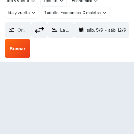
Ida y vuelta
1 adulto
Económica
Ida y vuelta
1 adulto, Económica, 0 maletas
Origen
La Vernière Iles De La Madeleine (YGR)
sáb. 5/9
-
sáb. 12/9
Buscar