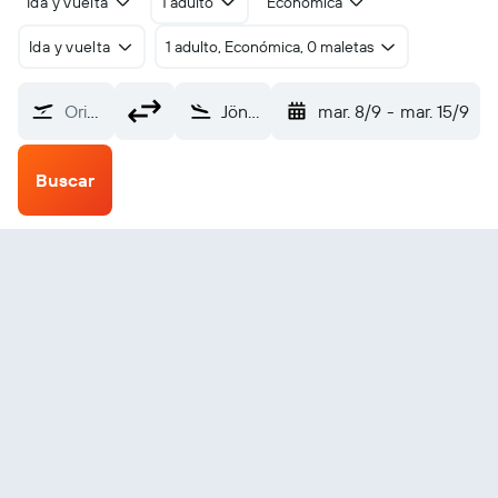
Ida y vuelta
1 adulto
Económica
Ida y vuelta
1 adulto, Económica, 0 maletas
Origen
Jönköping Axamo (JKG)
mar. 8/9
-
mar. 15/9
Buscar