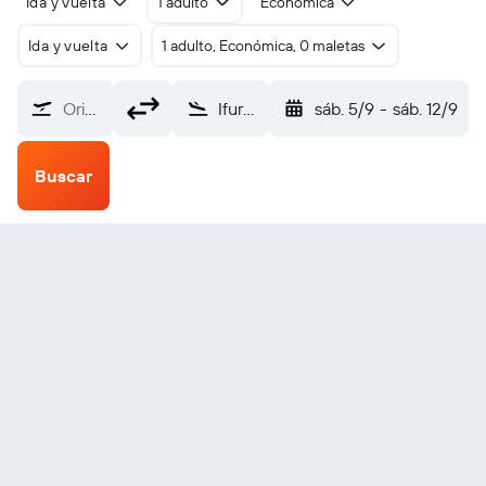
Ida y vuelta
1 adulto
Económica
Ida y vuelta
1 adulto, Económica, 0 maletas
Origen
Ifuru (IFU)
sáb. 5/9
-
sáb. 12/9
Buscar