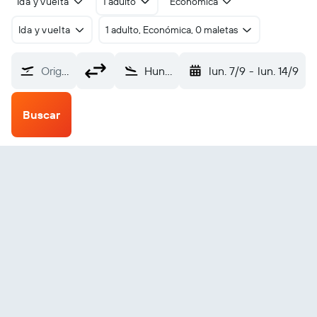
Ida y vuelta
1 adulto
Económica
Ida y vuelta
1 adulto, Económica, 0 maletas
Origen
Huntington Tri State (HTS)
lun. 7/9
-
lun. 14/9
Buscar