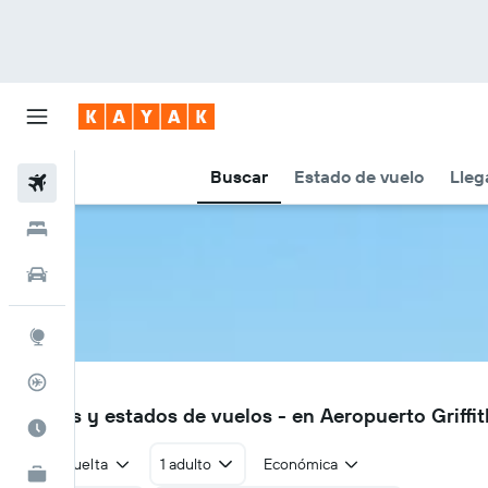
Buscar
Estado de vuelo
Lleg
Vuelos
Hoteles
Autos
Explore
Rastreador
GFF
Vuelos y estados de vuelos - en Aeropuerto Griffi
Cuándo ir
Ida y vuelta
1 adulto
Económica
KAYAK for Business
NUEVO