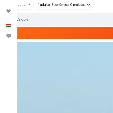
Ida y vuelta
1 adulto, Económica, 0 maletas
Trips
Español
Comentarios