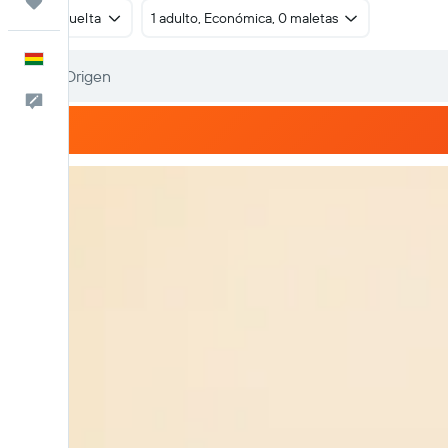
Trips
Ida y vuelta
1 adulto, Económica, 0 maletas
Español
Comentarios