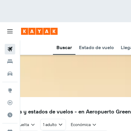
Buscar
Estado de vuelo
Lleg
Vuelos
Hoteles
Autos
Explore
Rastreador
GLH
Vuelos y estados de vuelos - en Aeropuerto Green
Cuándo ir
Ida y vuelta
1 adulto
Económica