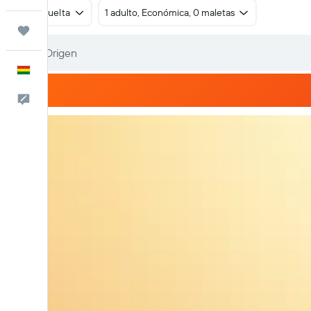
Ida y vuelta
1 adulto, Económica, 0 maletas
Trips
Español
Comentarios