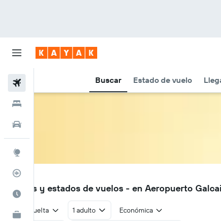
Buscar
Estado de vuelo
Lleg
Vuelos
Hoteles
Autos
Explore
Rastreador
GLK
Vuelos y estados de vuelos - en Aeropuerto Galca
Cuándo ir
Ida y vuelta
1 adulto
Económica
KAYAK for Business
NUEVO