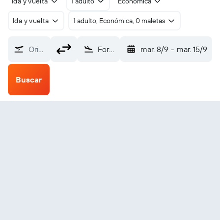
Ida y vuelta
1 adulto
Económica
Ida y vuelta
1 adulto, Económica, 0 maletas
Origen
Fort Frances (YAG)
mar. 8/9
-
mar. 15/9
Buscar