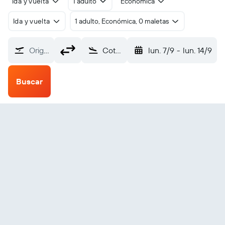
Ida y vuelta
1 adulto
Económica
Ida y vuelta
1 adulto, Económica, 0 maletas
Origen
Cotabato City Awang (CBO)
lun. 7/9
-
lun. 14/9
Buscar