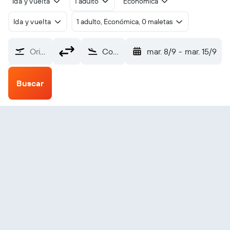
Ida y vuelta
1 adulto
Económica
Ida y vuelta
1 adulto, Económica, 0 maletas
Origen
Coffman Cove SPB (KCC)
mar. 8/9
-
mar. 15/9
Buscar