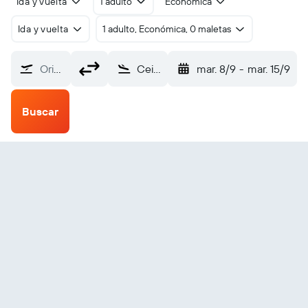
Ida y vuelta
1 adulto
Económica
Ida y vuelta
1 adulto, Económica, 0 maletas
Origen
Ceiba J. Aponte de la Torre (NRR)
mar. 8/9
-
mar. 15/9
Buscar