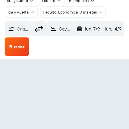
Ida y vuelta
1 adulto
Económica
Ida y vuelta
1 adulto, Económica, 0 maletas
Origen
Cayo Largo Del Sur (CYO)
lun. 7/9
-
lun. 14/9
Buscar