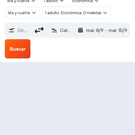
Ida y vuelta
1 adulto
Económica
Ida y vuelta
1 adulto, Económica, 0 maletas
Origen
Catarman National (CRM)
mar. 8/9
-
mar. 15/9
Buscar