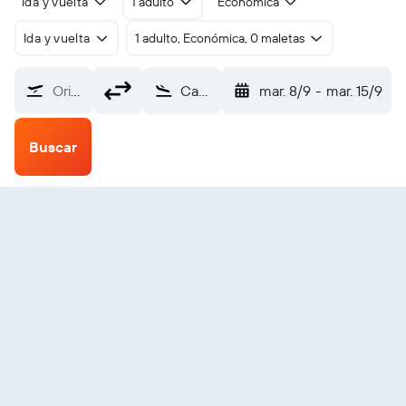
Ida y vuelta
1 adulto
Económica
Ida y vuelta
1 adulto, Económica, 0 maletas
Origen
Cambridge Bay (YCB)
mar. 8/9
-
mar. 15/9
Buscar