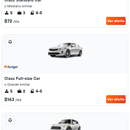
Class Standard Car
o Mediano similar
5
3
4-5
$72
Ver oferta
/día
Class Full-size Car
o Grande similar
5
2
4-5
$163
Ver oferta
/día