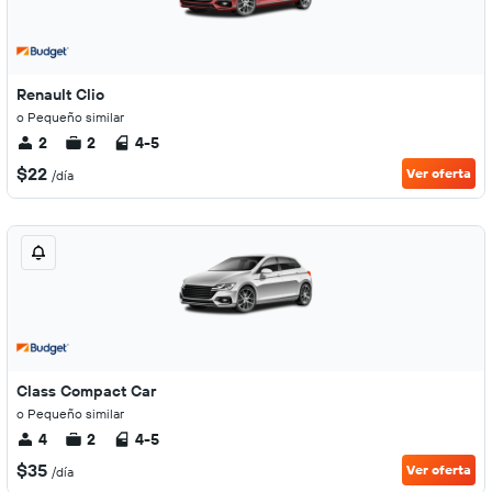
Renault Clio
o Pequeño similar
2
2
4-5
$22
Ver oferta
/día
Class Compact Car
o Pequeño similar
4
2
4-5
$35
Ver oferta
/día