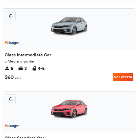
Class Intermediate Car
o Mediano similar
5
3
4-5
$60
Ver oferta
/día