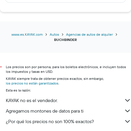
Autos de renta en Río de Janeiro
Autos de renta en Punta Cana
Autos de renta en Nueva Orleans
Autos de renta en San Diego
Autos de renta en Miami Beach
www.es.KAYAK.com
Autos
Agencias de autos de alquiler
BUCHBINDER
Los precios son por persona, para los boletos electrónicos, e incluyen todos
*
los impuestos y tasas en USD.
KAYAK siempre trata de obtener precios exactos, sin embargo,
los precios no están garantizados
.
Esta es la razón:
KAYAK no es el vendedor.
Agregamos montones de datos para ti
¿Por qué los precios no son 100% exactos?