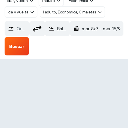
Ida y vuelta
1 adulto
Económica
Ida y vuelta
1 adulto, Económica, 0 maletas
Origen
Ballina Byron (BNK)
mar. 8/9
-
mar. 15/9
Buscar