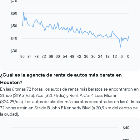
$70
Line
Chart
graphic.
chart
with
$60
91
data
$50
points.
El
$40
siguiente
gráfico
$30
muestra
90
84
78
72
66
60
54
48
42
36
30
24
18
12
6
0
End
of
cómo
interactive
varía
chart
el
¿Cuál es la agencia de renta de autos más barata en
precio
Houston?
de
En las últimas 72 horas, los autos de renta más baratos se encontraron en
un
Stride ($19,51/día), Ace ($21,71/día) y Rent A Car 4 Less Miami
auto
($24,29/día). Los autos de alquiler más baratos encontrados en las últimas
de
72 horas están en Stride B John F Kennedy Blvd (a 20,9 km del centro de
renta
la ciudad).
a
medida
que
$40
se
Bar
Chart
acerca
graphic.
chart