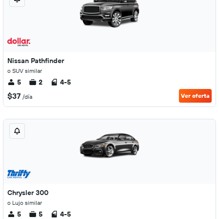
Nissan Pathfinder
o SUV similar
5
2
4-5
$37
Ver oferta
/día
Chrysler 300
o Lujo similar
5
5
4-5