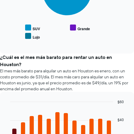
El
muestra
muestra
siguiente
1
1
gráfico
eje
eje
muestra
Y
X
el
que
que
precio
SUV
Grande
indica
indica
promedio
el
Lujo
las
End
de
precio
of
4
los
promedio
interactive
empresas
tipos
chart
de
más
de
¿Cuál es el mes más barato para rentar un auto en
un
baratas
autos
auto
Houston?
de
más
de
El mes más barato para alquilar un auto en Houston es enero, con un
renta
populares.
renta.
costo promedio de $31/día. El mes más caro para alquilar un auto en
de
Houston es junio, ya que el precio promedio es de $49/día, un 19% por
autos
encima del promedio anual en Houston.
El
gráfico
muestra
$60
1
Bar
Chart
eje
graphic.
chart
with
Y
$40
12
que
bars.
indica