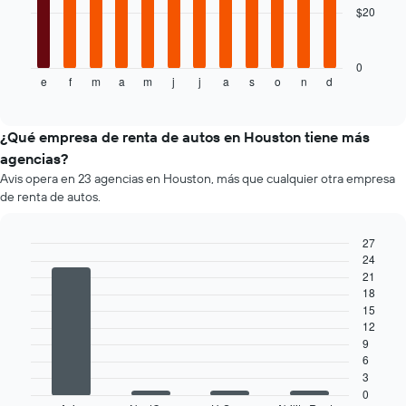
el
$20
El
precio
siguiente
más
gráfico
barato
muestra
0
de
e
f
m
a
m
j
j
a
s
o
n
d
el
End
un
of
precio
interactive
auto
promedio
chart
de
de
¿Qué empresa de renta de autos en Houston tiene más
renta
un
agencias?
por
auto
empresa.
Avis opera en 23 agencias en Houston, más que cualquier otra empresa
de
de renta de autos.
renta
por
mes.
27
El
24
Bar
Chart
gráfico
graphic.
21
chart
muestra
with
18
4
1
15
bars.
eje
12
X
9
El
que
6
siguiente
indica
3
gráfico
los
0