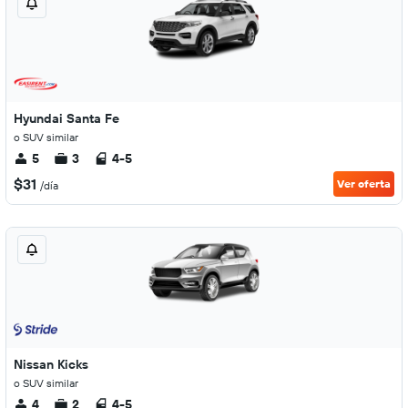
Hyundai Santa Fe
o SUV similar
5
3
4-5
$31
Ver oferta
/día
Nissan Kicks
o SUV similar
4
2
4-5