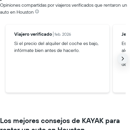
Opiniones compartidas por viajeros verificados que rentaron un
auto en Houston
Viajero verificado
Jeff
feb. 2026
Si el precio del alquiler del coche es bajo,
Es m
infórmate bien antes de hacerlo.
alq
viaj
de 
Los mejores consejos de KAYAK para
rentar un auto en Houston