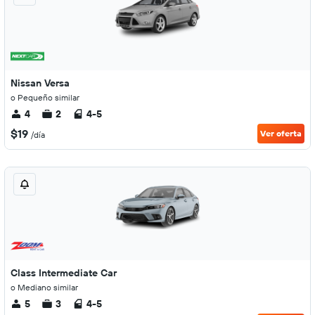
Nissan Versa
o Pequeño similar
4
2
4-5
$19
Ver oferta
/día
Class Intermediate Car
o Mediano similar
5
3
4-5