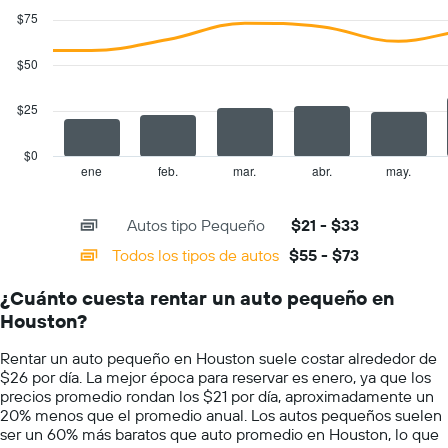
autos.
graphic.
chart
$75
with
El
2
gráfico
data
$50
muestra
series.
1
eje
$25
The
Y
chart
que
has
$0
indica
1
ene
feb.
mar.
abr.
may.
End
el
of
X
precio
interactive
axis
chart
más
Autos tipo Pequeño
$21 - $33
displaying
barato
categories.
Todos los tipos de autos
$55 - $73
de
Range:
un
14
auto
¿Cuánto cuesta rentar un auto pequeño en
categories.
de
Houston?
The
renta
chart
por
Rentar un auto pequeño en Houston suele costar alrededor de
has
empresa.
$26 por día. La mejor época para reservar es enero, ya que los
1
precios promedio rondan los $21 por día, aproximadamente un
Y
20% menos que el promedio anual. Los autos pequeños suelen
axis
ser un 60% más baratos que auto promedio en Houston, lo que
displaying