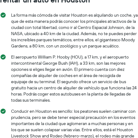
La forma más cómoda de visitar Houston es alquilando un coche, ya
que de esta manera podrás conocer los principales atractivos de la
ciudad con total libertad, como ir al Centro Espacial Johnson, de la
NASA, ubicado a 40 km de la ciudad. Además, no te puedes perder
los increíbles parques temáticos, entre ellos, el gigantesco Moody
Gardens, a 80 km, con un zoológico y un parque acuático.
El aeropuerto William P. Hooby (HOU), a 17 km, y el aeropuerto
intercontinental George Bush (IAH), a 33 km, son las mejores
opciones si eliges llegar en avión. El primero cuenta con diez
compañías de alquiler de coches en el área de recogida de
equipaje de su terminal. El segundo ofrece un servicio de bus
gratuito hacia un centro de alquiler de vehículo que funciona las 24
horas. Podrás coger estos autobuses en la planta de llegadas de
todas sus terminales.
Conducir en Houston es sencillo: los peatones suelen caminar con
prudencia, pero se debe tener especial precaución en los eventos
importantes de la ciudad que aglomeran a muchas personas y en
los que se suelen colapsar varias vías. Entre ellos, está el Houston
Livestock Show and Rodeo (febrero-marzo), el rodeo más grande