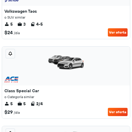
Volkswagen Taos
o SUV similar
5
3
4-5
$24
Ver oferta
/día
Class Special Car
o Categoría similar
5
5
2/4
$29
Ver oferta
/día