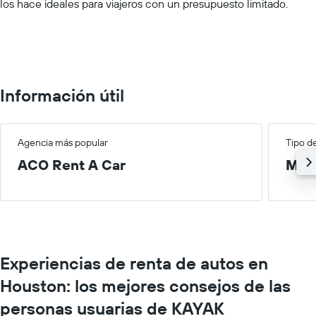
los hace ideales para viajeros con un presupuesto limitado.
values.
Range:
0
to
100.
Información útil
Agencia más popular
Tipo d
ACO Rent A Car
Med
Experiencias de renta de autos en
Houston: los mejores consejos de las
personas usuarias de KAYAK