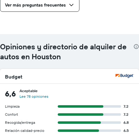
Ver más preguntas frecuentes
Opiniones y directorio de alquiler de
autos en Houston
Budget
Aceptable
6,6
Lee 78 opiniones
Limpieza
7.2
Confort
7.2
Recogida/entrega
6.8
Relación calidad-precio
6.5