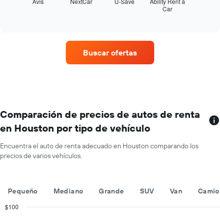
muestra
Avis
NextCar
U-Save
Ability Rent a
meses
Car
las
End
del
of
cuatro
año.
interactive
empresas
chart
El
de
gráfico
renta
muestra
Buscar ofertas
de
1
autos
eje
con
Y
más
que
sucursales.
indica
El
el
gráfico
Comparación de precios de autos de renta
precio
muestra
promedio
en Houston por tipo de vehículo
1
de
eje
un
Encuentra el auto de renta adecuado en Houston comparando los
X
auto
precios de varios vehículos.
que
de
indica
renta
las
por
empresas
día.
Pequeño
Mediano
Grande
SUV
Van
Camio
de
renta
$100
de
Combination
Chart