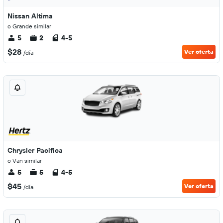
Nissan Altima
o Grande similar
5
2
4-5
$28
Ver oferta
/día
Chrysler Pacifica
o Van similar
5
5
4-5
$45
Ver oferta
/día