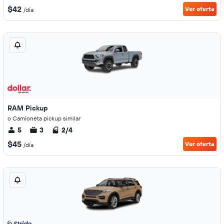
$42
Ver oferta
/día
RAM Pickup
o Camioneta pickup similar
5
3
2/4
$45
Ver oferta
/día