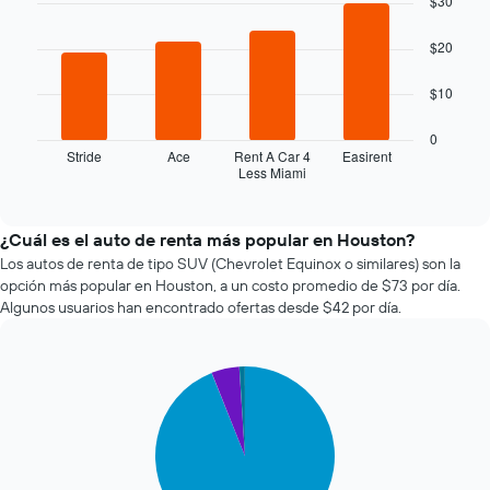
$30
la
with
4
fecha
$20
bars.
de
la
El
$10
reserva.
siguiente
El
gráfico
0
gráfico
muestra
Stride
Ace
Rent A Car 4
Easirent
muestra
Less Miami
las
End
1
of
cuatro
eje
interactive
empresas
chart
X
de
¿Cuál es el auto de renta más popular en Houston?
que
renta
Los autos de renta de tipo SUV (Chevrolet Equinox o similares) son la
indica
de
la
opción más popular en Houston, a un costo promedio de $73 por día.
autos
cantidad
Algunos usuarios han encontrado ofertas desde $42 por día.
más
de
económicas
días
de
previos
Pie
Chart
las
a
graphic.
chart
últimas
la
with
72
reserva.
3
horas.
slices.
El
El
gráfico
gráfico