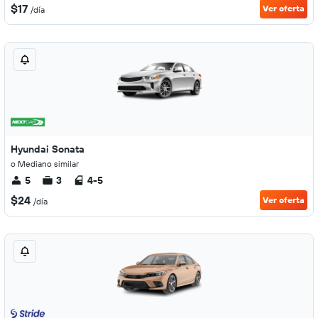
$17
Ver oferta
/día
Hyundai Sonata
o Mediano similar
5
3
4-5
$24
Ver oferta
/día